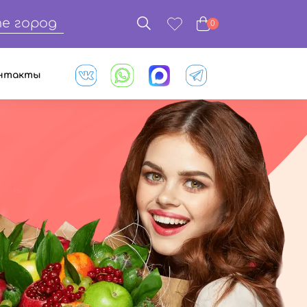
е город
0
нтакты