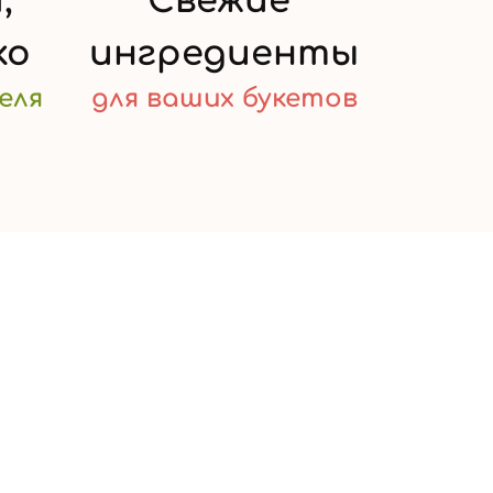
,
Свежие
ко
ингредиенты
еля
для ваших
букетов