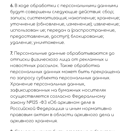
6.
В ходе обработки с персональными данными
будут совершены следующие действия: сбор;
запись; систематизация; накопление; хранение;
уточнение (обновление, изменение); извлечение;
использован ие; передач а (распространение,
предоставление, доступ); блокирование;
удаление; уничтожение.
7.
Персональные данные обрабатываются до
отписки физического лица от рекламных и
новостных рассылок. Также обработка
персональных данных может быть прекращена
по запросу субъекта персональных данных.
Хранение персональных данных,
зафиксированных на бумажных носителях
осуществляется согласно Федеральному
закону №125 -ФЗ «Об архивном деле в
Российской Федерации» и иным нормативно
правовым актам в области архивного дела и
архивного хранения.