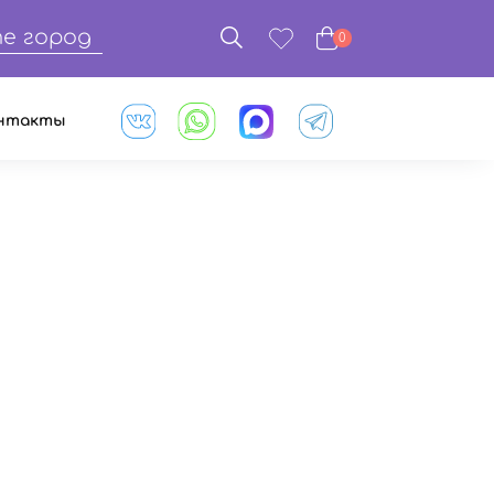
е город
0
нтакты