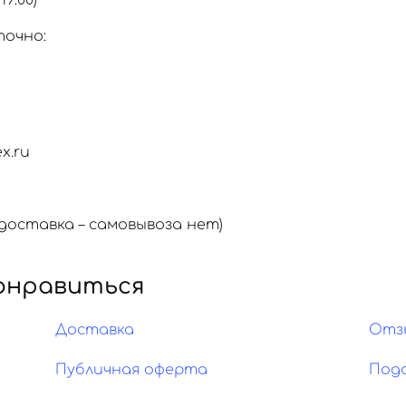
19:00)
точно:
x.ru
оставка – самовывоза нет)
онравиться
Доставка
Отз
Публичная оферта
Под