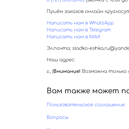
8 (927) 083-33-05
(звонки с 10:00 до 
Приём заказов онлайн круглосу
Написать нам в WhatsApp
Написать нам в Telegram
Написать нам в MAX
Эл.почта: sladko-eshka.ru@yande
Наш адрес:
г.
,
(
Внимание!
Возможна только д
Вам также может п
Пользовательское соглашение
Вопросы