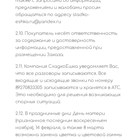
также с запросами об информации,
предложениями и жалобами просим
обращаться по адресу sladko-
eshka.ru@yandex.ru
2.10. Покупатель несёт ответственность
за содержание и достоверность
информации, предоставленной при
размещении Заказа.
2.11. Компания СладкоЕшка уведомляет Вас,
что все разговоры записываются. Все
входящие и исходящие звонки по номеру
89270833305 записываются и хранятся в АТС.
Это необходимо для решения возникающих
спорных ситуаций.
2.12. В праздничные дни: День матери
(признанное последним воскресеньем
ноября), 14 февраля, а также 8 марта
возможна замена цветка и цветовой гаммы