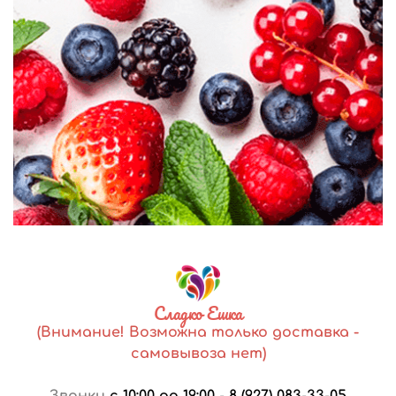
Сладко Ешка
(Внимание! Возможна только доставка -
самовывоза нет)
Звонки
с 10:00 до 19:00
-
8 (927) 083-33-05