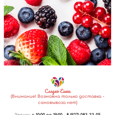
Сладко Ешка
(Внимание! Возможна только доставка -
самовывоза нет)
Звонки
с 10:00 до 19:00
-
8 (927) 083-33-05