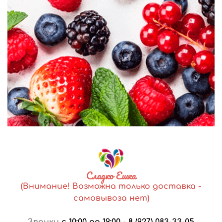
Сладко Ешка
(Внимание! Возможна только доставка -
самовывоза нет)
Звонки
с 10:00 до 19:00
-
8 (927) 083-33-05