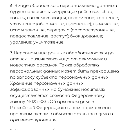
6.
В ходе обработки с персональными данными
будут совершены следующие действия: сбор;
запись; систематизация; накопление; хранение;
уточнение (обновление, изменение); извлечение;
использован ие; передач а (распространение,
предоставление, доступ); блокирование;
удаление; уничтожение.
7.
Персональные данные обрабатываются до
отписки физического лица от рекламных и
новостных рассылок. Также обработка
персональных данных может быть прекращена
по запросу субъекта персональных данных.
Хранение персональных данных,
зафиксированных на бумажных носителях
осуществляется согласно Федеральному
закону №125 -ФЗ «Об архивном деле в
Российской Федерации» и иным нормативно
правовым актам в области архивного дела и
архивного хранения.