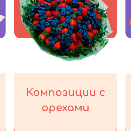
Композиции с
орехами