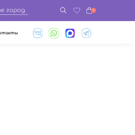
е город
0
нтакты