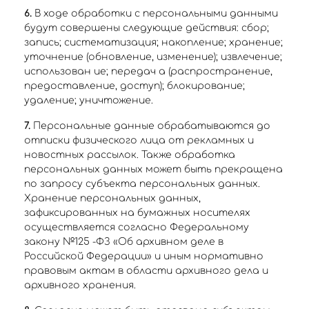
6.
В ходе обработки с персональными данными
будут совершены следующие действия: сбор;
запись; систематизация; накопление; хранение;
уточнение (обновление, изменение); извлечение;
использован ие; передач а (распространение,
предоставление, доступ); блокирование;
удаление; уничтожение.
7.
Персональные данные обрабатываются до
отписки физического лица от рекламных и
новостных рассылок. Также обработка
персональных данных может быть прекращена
по запросу субъекта персональных данных.
Хранение персональных данных,
зафиксированных на бумажных носителях
осуществляется согласно Федеральному
закону №125 -ФЗ «Об архивном деле в
Российской Федерации» и иным нормативно
правовым актам в области архивного дела и
архивного хранения.