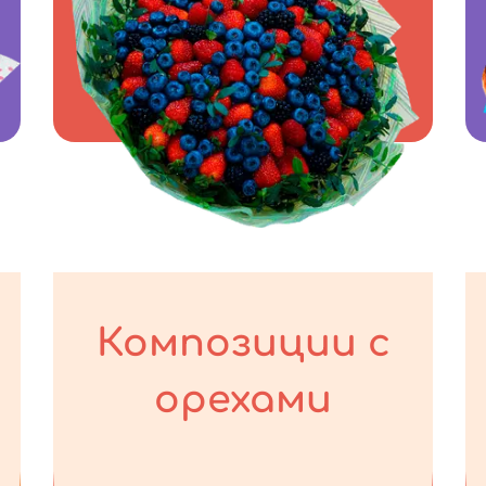
Композиции с
орехами