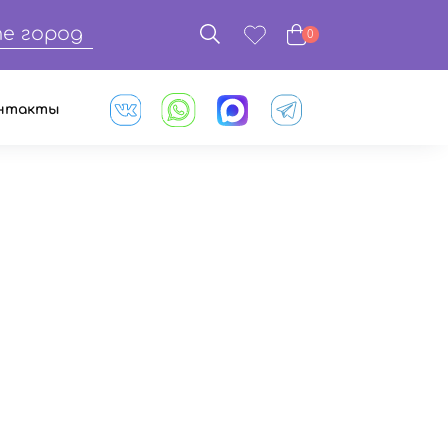
е город
0
нтакты