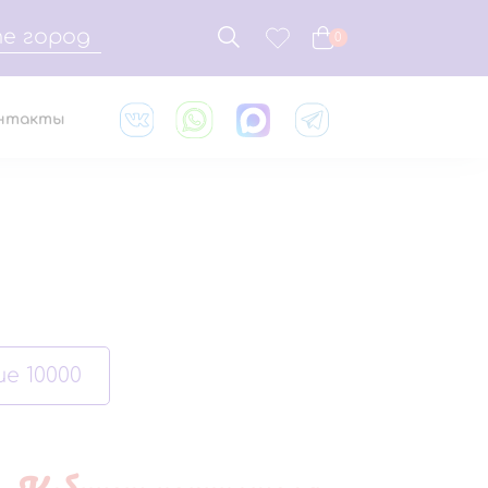
е город
0
нтакты
е 10000