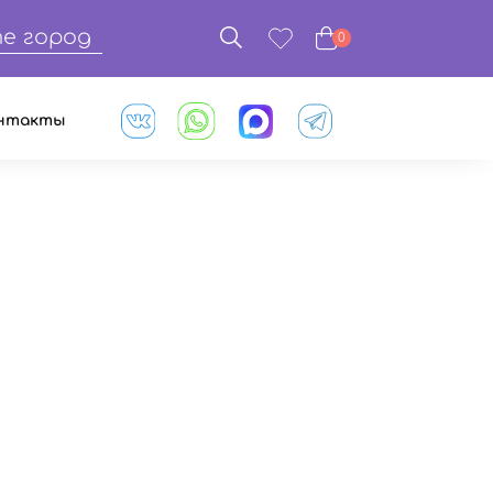
е город
0
нтакты