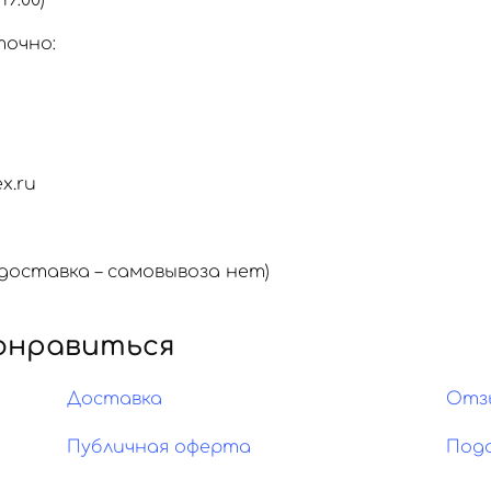
19:00)
точно:
x.ru
оставка – самовывоза нет)
онравиться
Доставка
Отз
Публичная оферта
Под