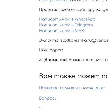
8 (927) 083-33-05
(звонки с 10:00 до 
Приём заказов онлайн круглосу
Написать нам в WhatsApp
Написать нам в Telegram
Написать нам в MAX
Эл.почта: sladko-eshka.ru@yande
Наш адрес:
г.
,
(
Внимание!
Возможна только д
Вам также может п
Пользовательское соглашение
Вопросы