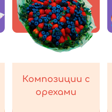
Композиции с
орехами