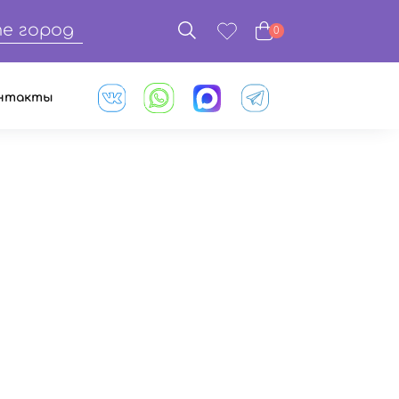
е город
0
нтакты