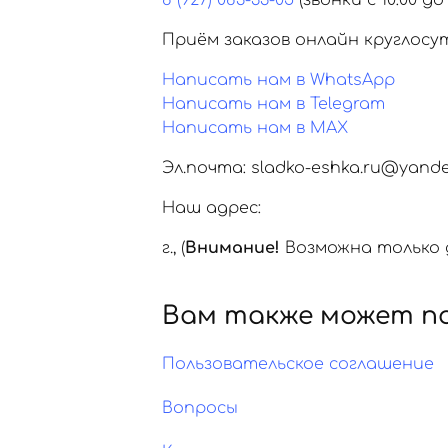
8 (927) 083-33-05
(звонки с 10:00 до 
Приём заказов онлайн круглосу
Написать нам в WhatsApp
Написать нам в Telegram
Написать нам в MAX
Эл.почта: sladko-eshka.ru@yande
Наш адрес:
г.
,
(
Внимание!
Возможна только д
Вам также может п
Пользовательское соглашение
Вопросы