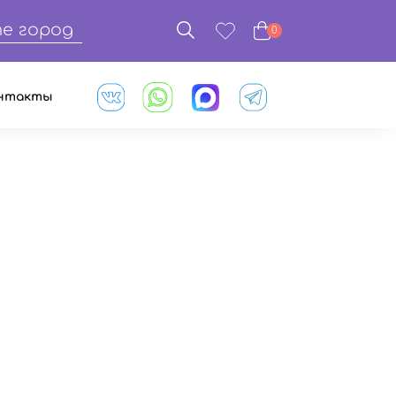
е город
0
нтакты