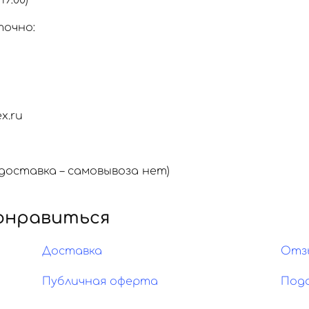
19:00)
точно:
x.ru
оставка – самовывоза нет)
онравиться
Доставка
Отз
Публичная оферта
Под