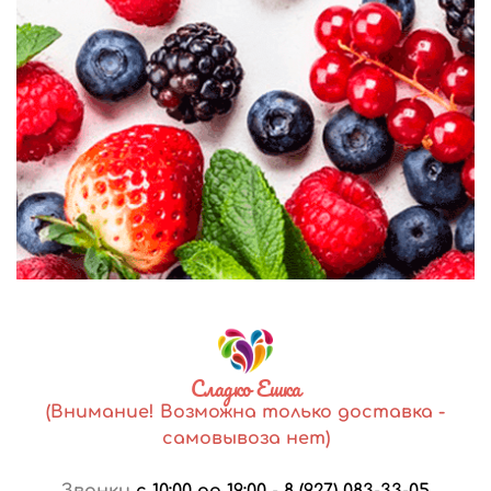
Сладко Ешка
(Внимание! Возможна только доставка -
самовывоза нет)
Звонки
с 10:00 до 19:00
-
8 (927) 083-33-05