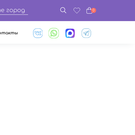
е город
0
нтакты