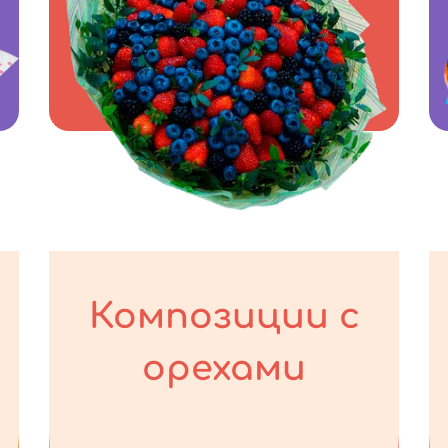
Композиции с
орехами