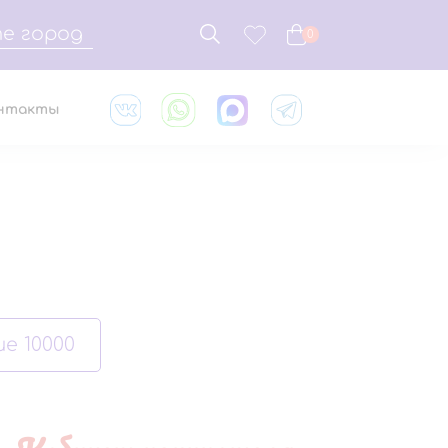
е город
0
нтакты
е 10000