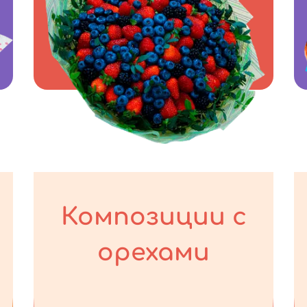
Композиции с
орехами