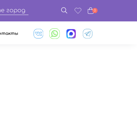
е город
0
нтакты