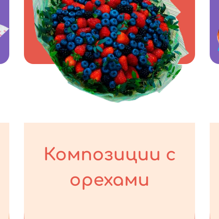
Композиции с
орехами