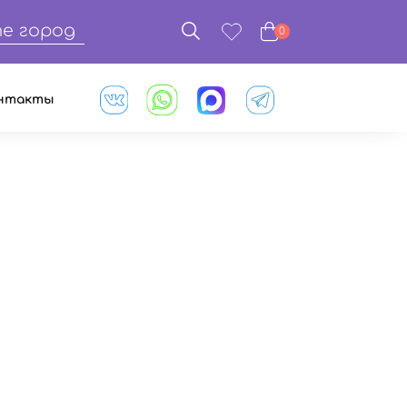
е город
0
нтакты