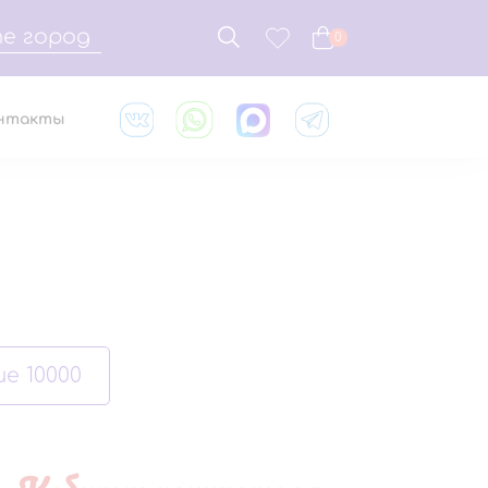
е город
0
нтакты
е 10000