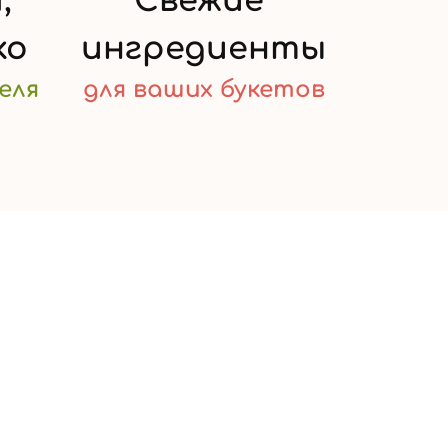
,
Свежие
ко
ингредиенты
еля
для ваших
букетов