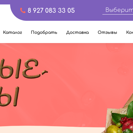
Выберит
8 927 083 33 05
Каталог
Подобрать
Доставка
Отзывы
Ко