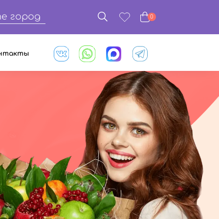
е город
0
нтакты