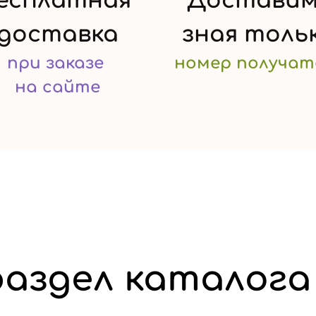
есплатная
Доставим
доставка
зная
толь
при заказе
номер
получат
на сайте
аздел каталога