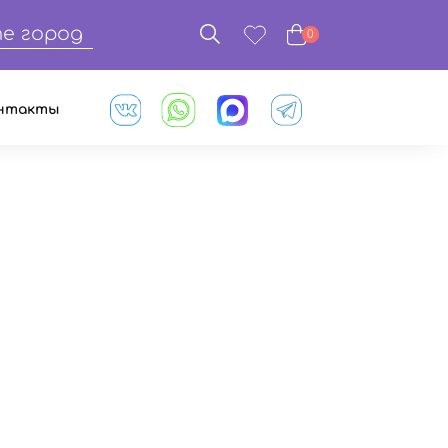
е город
0
нтакты