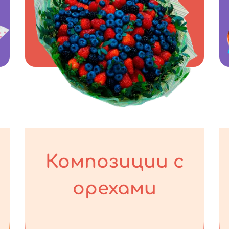
Композиции с
орехами