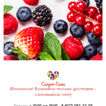
Сладко Ешка
(Внимание! Возможна только доставка -
самовывоза нет)
Звонки
с 10:00 до 19:00
-
8 (927) 083-33-05