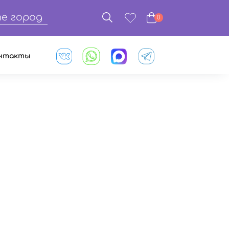
е город
0
нтакты