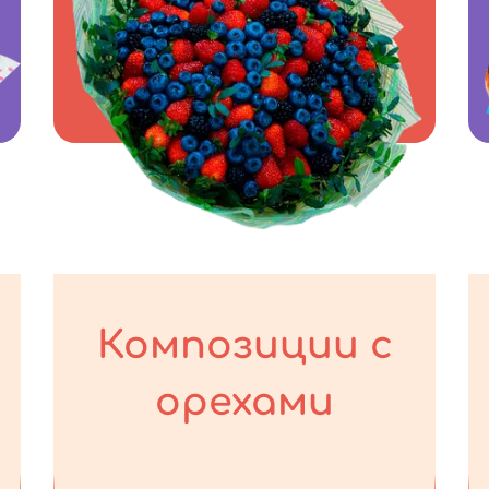
Композиции с
орехами