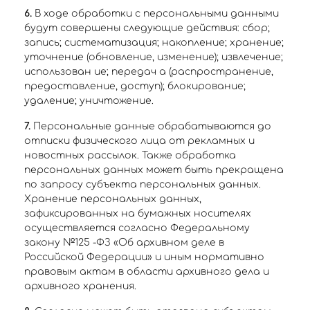
6.
В ходе обработки с персональными данными
будут совершены следующие действия: сбор;
запись; систематизация; накопление; хранение;
уточнение (обновление, изменение); извлечение;
использован ие; передач а (распространение,
предоставление, доступ); блокирование;
удаление; уничтожение.
7.
Персональные данные обрабатываются до
отписки физического лица от рекламных и
новостных рассылок. Также обработка
персональных данных может быть прекращена
по запросу субъекта персональных данных.
Хранение персональных данных,
зафиксированных на бумажных носителях
осуществляется согласно Федеральному
закону №125 -ФЗ «Об архивном деле в
Российской Федерации» и иным нормативно
правовым актам в области архивного дела и
архивного хранения.