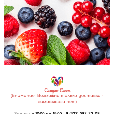
Сладко Ешка
(Внимание! Возможна только доставка -
самовывоза нет)
Звонки
с 10:00 до 19:00
-
8 (927) 083-33-05