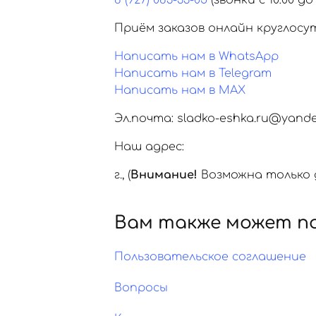
8 (927) 083-33-05
(звонки с 10:00 до 
Приём заказов онлайн круглосу
Написать нам в WhatsApp
Написать нам в Telegram
Написать нам в MAX
Эл.почта: sladko-eshka.ru@yande
Наш адрес:
г.
,
(
Внимание!
Возможна только д
Вам также может п
Пользовательское соглашение
Вопросы