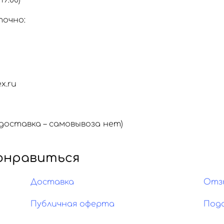
19:00)
точно:
x.ru
оставка – самовывоза нет)
онравиться
Доставка
Отз
Публичная оферта
Под