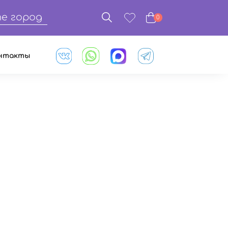
е город
0
нтакты