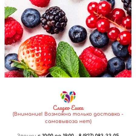
Сладко Ешка
(Внимание! Возможна только доставка -
самовывоза нет)
Звонки
с 10:00 до 19:00
-
8 (927) 083-33-05