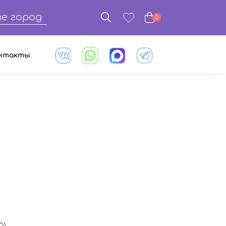
е город
0
нтакты