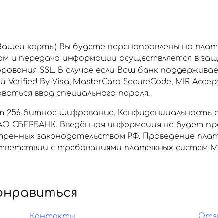
 Вашей карты) Вы будете перенаправлены на пла
ом и передача информации осуществляется в за
рования SSL. В случае если Ваш банк поддержива
rified By Visa, MasterCard SecureCode, MIR Accept
аться ввод специального пароля.
 256-битное шифрование. Конфиденциальность 
О СБЕРБАНК. Введённая информация не будет пр
отренных законодательством РФ. Проведение пла
ветствии с требованиями платёжных систем МИР, 
онравиться
Контакты
Отз