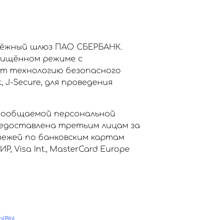
тёжный шлюз ПАО СБЕРБАНК.
щищённом режиме с
ет технологию безопасного
, J-Secure, для проведения
сообщаемой персональной
едоставлена третьим лицам за
тежей по банковским картам
Visa Int., MasterCard Europe
ывы