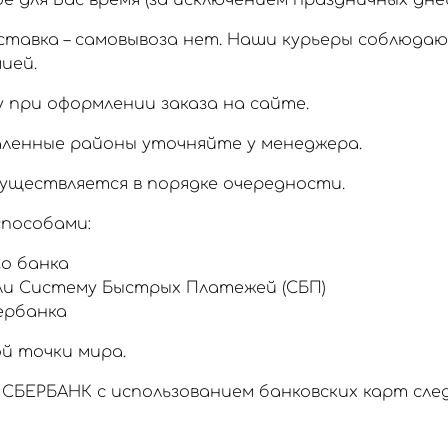
 для Вас время (за исключением праздничных дней
тавка – самовывоза нет. Наши курьеры соблюда
ией.
 при оформлении заказа на сайте.
аленные районы уточняйте у менеджера.
уществляется в порядке очередности.
пособами:
о банка
ли Систему Быстрых Платежей (СБП)
ербанка
й точки мира.
СБЕРБАНК с использованием банковских карт сл