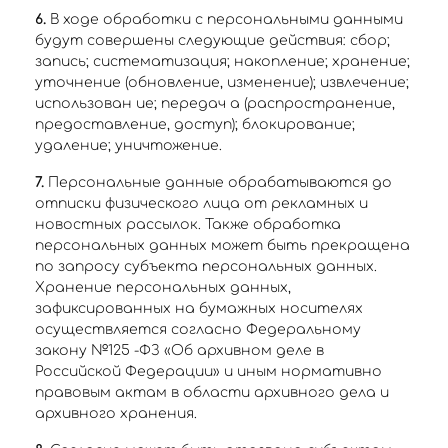
6.
В ходе обработки с персональными данными
будут совершены следующие действия: сбор;
запись; систематизация; накопление; хранение;
уточнение (обновление, изменение); извлечение;
использован ие; передач а (распространение,
предоставление, доступ); блокирование;
удаление; уничтожение.
7.
Персональные данные обрабатываются до
отписки физического лица от рекламных и
новостных рассылок. Также обработка
персональных данных может быть прекращена
по запросу субъекта персональных данных.
Хранение персональных данных,
зафиксированных на бумажных носителях
осуществляется согласно Федеральному
закону №125 -ФЗ «Об архивном деле в
Российской Федерации» и иным нормативно
правовым актам в области архивного дела и
архивного хранения.