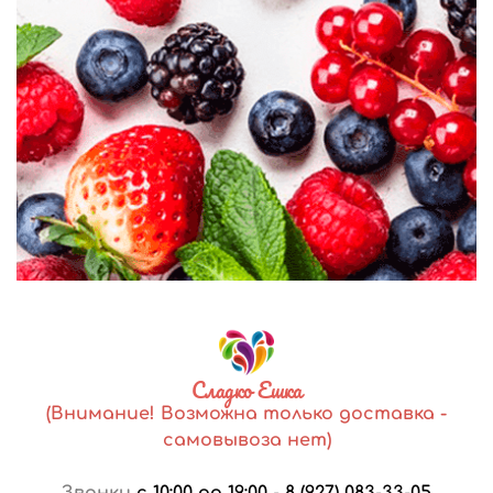
Сладко Ешка
(Внимание! Возможна только доставка -
самовывоза нет)
Звонки
с 10:00 до 19:00
-
8 (927) 083-33-05