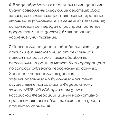
6.
В ходе обработки с персональными данными
будут совершены следующие действия: сбор;
запись; систематизация; накопление; хранение;
уточнение (обновление, изменение); извлечение;
использован ие; передач а (распространение,
предоставление, доступ); блокирование;
удаление; уничтожение.
7.
Персональные данные обрабатываются до
отписки физического лица от рекламных и
новостных рассылок. Также обработка
персональных данных может быть прекращена
по запросу субъекта персональных данных.
Хранение персональных данных,
зафиксированных на бумажных носителях
осуществляется согласно Федеральному
закону №125 -ФЗ «Об архивном деле в
Российской Федерации» и иным нормативно
правовым актам в области архивного дела и
архивного хранения.