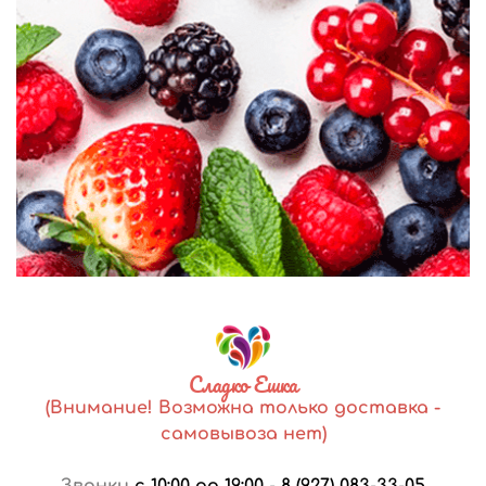
Сладко Ешка
(Внимание! Возможна только доставка -
самовывоза нет)
Звонки
с 10:00 до 19:00
-
8 (927) 083-33-05