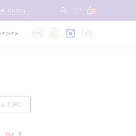
е город
0
нтакты
е 10000