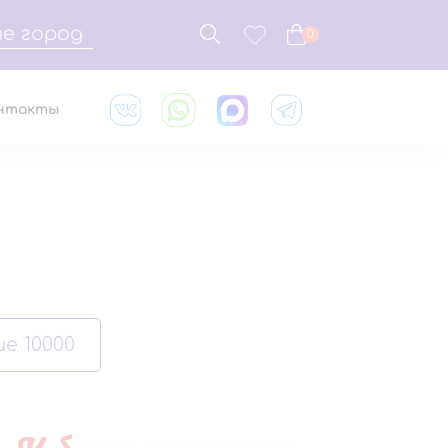
е город
0
нтакты
е 10000