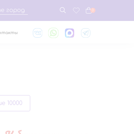
е город
0
нтакты
е 10000