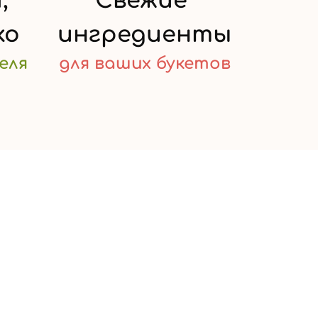
,
Свежие
ко
ингредиенты
еля
для ваших
букетов