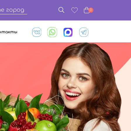
е город
0
нтакты