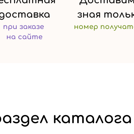
есплатная
Доставим
доставка
зная
толь
при заказе
номер
получат
на сайте
аздел каталога