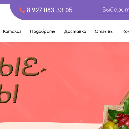
Выберит
8 927 083 33 05
Каталог
Подобрать
Доставка
Отзывы
Ко