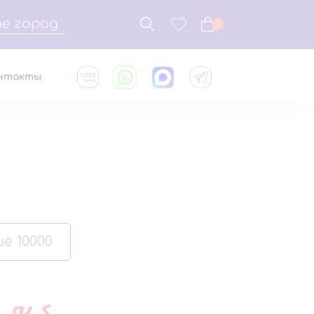
е город
0
нтакты
е 10000