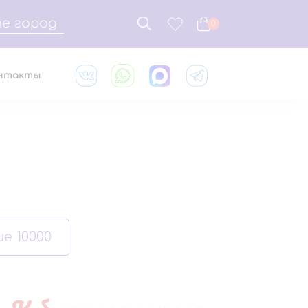
е город
0
нтакты
е 10000