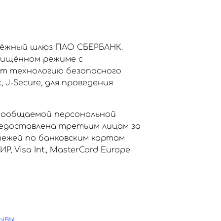
тёжный шлюз ПАО СБЕРБАНК.
щищённом режиме с
ет технологию безопасного
, J-Secure, для проведения
сообщаемой персональной
едоставлена третьим лицам за
тежей по банковским картам
Visa Int., MasterCard Europe
ывы