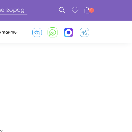
е город
0
нтакты