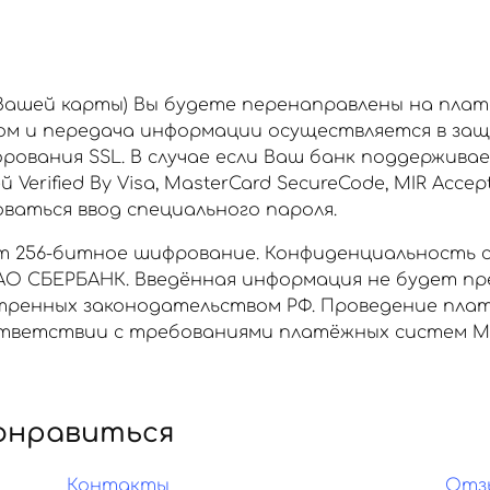
 Вашей карты) Вы будете перенаправлены на пла
ом и передача информации осуществляется в за
рования SSL. В случае если Ваш банк поддержива
rified By Visa, MasterCard SecureCode, MIR Accept
аться ввод специального пароля.
 256-битное шифрование. Конфиденциальность 
О СБЕРБАНК. Введённая информация не будет пр
отренных законодательством РФ. Проведение пла
ветствии с требованиями платёжных систем МИР, 
онравиться
Контакты
Отз