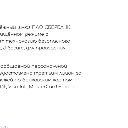
тёжный шлюз ПАО СБЕРБАНК.
щищённом режиме с
ет технологию безопасного
, J-Secure, для проведения
сообщаемой персональной
едоставлена третьим лицам за
тежей по банковским картам
Visa Int., MasterCard Europe
ывы