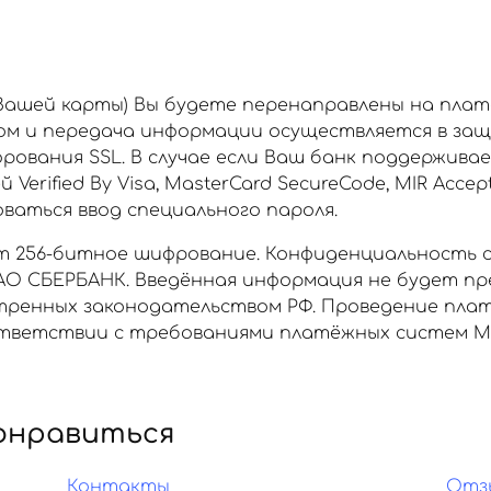
 Вашей карты) Вы будете перенаправлены на пла
ом и передача информации осуществляется в за
рования SSL. В случае если Ваш банк поддержива
rified By Visa, MasterCard SecureCode, MIR Accept
аться ввод специального пароля.
 256-битное шифрование. Конфиденциальность 
О СБЕРБАНК. Введённая информация не будет пр
отренных законодательством РФ. Проведение пла
ветствии с требованиями платёжных систем МИР, 
онравиться
Контакты
Отз