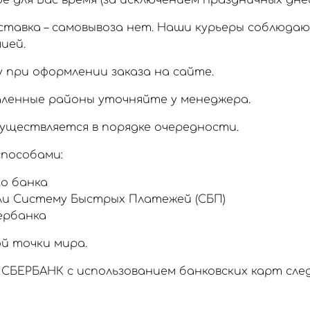
 для Вас время (за исключением праздничных дней
тавка – самовывоза нет. Наши курьеры соблюда
ией.
 при оформлении заказа на сайте.
аленные районы уточняйте у менеджера.
уществляется в порядке очередности.
пособами:
о банка
ли Систему Быстрых Платежей (СБП)
ербанка
й точки мира.
СБЕРБАНК с использованием банковских карт сл