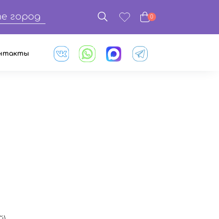
е город
0
нтакты