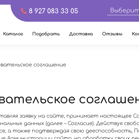
Выберит
8 927 083 33 05
Каталог
Подобрать
Доставка
Отзывы
Ко
овательское соглашение
вательское соглаше
тавляя заявку на сайте, принимает настоящее С
альных данных (далее – Согласие). Действуя свобо
есе, а также подтверждая свою дееспособность, 
сие Администрации сайта, на обработку своих п