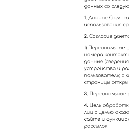
данных со следу
1.
Данное Согласи
использования ср
2.
Согласие даетс
1) Персональные 
номера контактн
данные (сведения
устройства и ра
пользователь; с к
страницы открыв
3.
Персональные 
4.
Цель обработки
лиц с целью оказ
сайте и функцио
рассылок