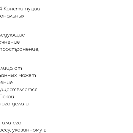
24 Конституции
сональных
следующие
точнение
аспространение,
 лица от
 данных может
нение
существляется
ийской
ого дела и
 или его
есу, указанному в