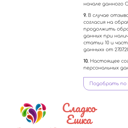
начале данного С
9.
В случае отзыв
согласия на обр
продолжить обра
данных при наличи
статьи 10 и част
данных» от 27.07.20
10.
Настоящее сог
персональных данн
Подобрать по
Сладко
Ешка