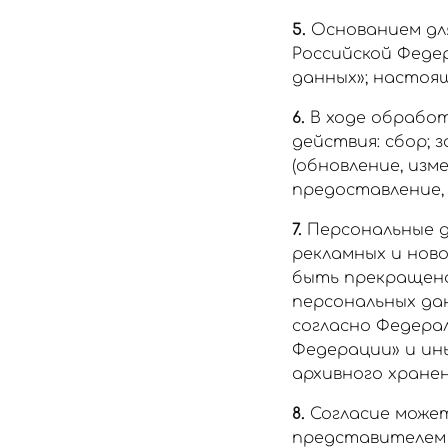
5.
Основанием для
Российской Федер
данных»; настоя
6.
В ходе обрабо
действия: сбор; 
(обновление, изм
предоставление, 
7.
Персональные д
рекламных и нов
быть прекращена
персональных да
согласно Федерал
Федерации» и ин
архивного хранен
8.
Согласие может
представителем п