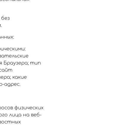
 без
.
нных:
ическими:
вательские
я Браузера; тип
 сайт
ера; какие
p-адрес.
осов физических
го лица на веб-
овостных