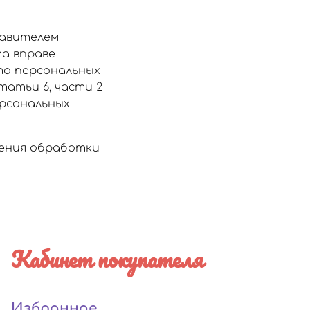
тавителем
а вправе
та персональных
статьи 6, части 2
ерсональных
щения обработки
Кабинет покупателя
Избранное