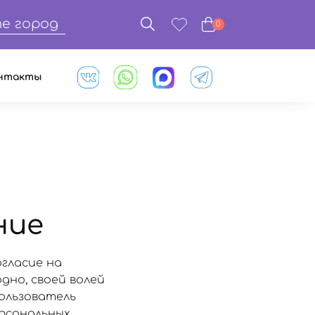
е город
0
нтакты
ние
огласие на
дно, своей волей
Пользователь
ерсональных