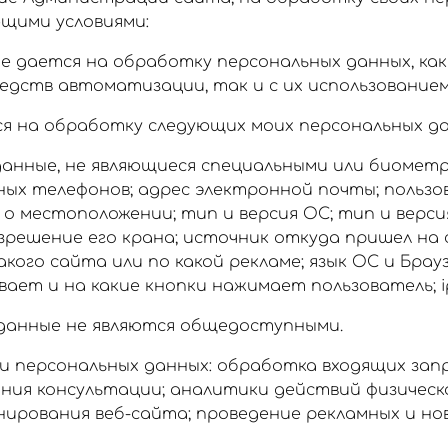
ющими условиями:
е дается на обработку персональных данных, как
едств автоматизации, так и с их использованием
я на обработку следующих моих персональных да
данные, не являющиеся специальными или биометр
ых телефонов; адрес электронной почты; пользо
 о местоположении; тип и версия ОС; тип и верси
зрешение его крана; источник откуда пришел на
акого сайта или по какой рекламе; язык ОС и Брауз
ает и на какие кнопки нажимает пользователь; i
данные не являются общедоступными.
 персональных данных: обработка входящих запр
ания консультации; аналитики действий физическо
нирования веб-сайта; проведение рекламных и н