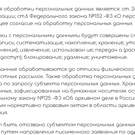
 обработки персональных данных является: ст. 
ации; ст.6 Федерального закона №152 -ФЗ «О пер
щее согласие на обработку персональных данных
тки с персональными данными будут совершены 
запись; систематизация; накопление; хранение; у
енение); извлечение; использован ие; передач а (р
доступ); блокирование; удаление; уничтожение.
анные обрабатываются до отписки физического
остных рассылок. Также обработка персональных
 по запросу субъекта персональных данных. Хра
нных, зафиксированных на бумажных носителях о
ьному закону №125 -ФЗ «Об архивном деле в Росс
ым нормативно правовым актам в области архивн
ия.
 быть отозвано субъектом персональных данных
утем направления письменного заявления по адр