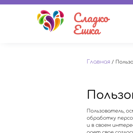
Сладко
Ешка
Главная
/
Польз
Пользо
Пользователь, ос
обработку персон
и в своем интер
дает свое согла