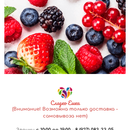
Сладко Ешка
(Внимание! Возможна только доставка -
самовывоза нет)
Звонки
с 10:00 до 19:00
-
8 (927) 083-33-05