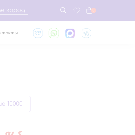
е город
0
нтакты
е 10000