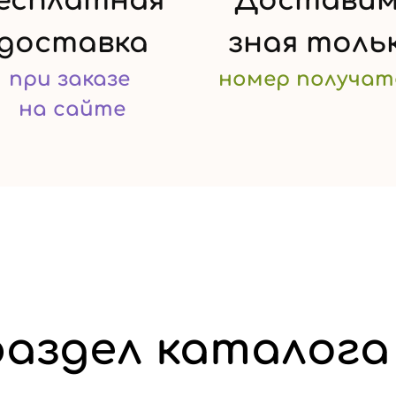
есплатная
Доставим
доставка
зная
толь
при заказе
номер
получат
на сайте
аздел каталога