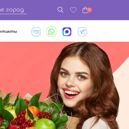
е город
0
нтакты