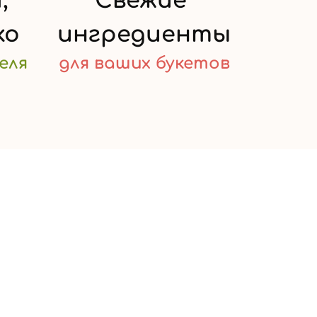
,
Свежие
ко
ингредиенты
еля
для ваших
букетов