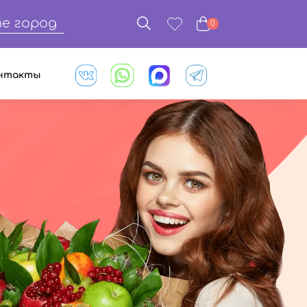
е город
0
нтакты