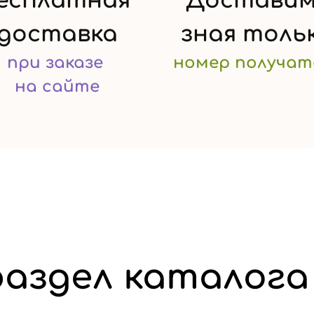
есплатная
Доставим
доставка
зная
толь
при заказе
номер
получат
на сайте
аздел каталога