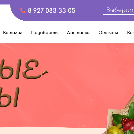
Выберит
8 927 083 33 05
Каталог
Подобрать
Доставка
Отзывы
Ко