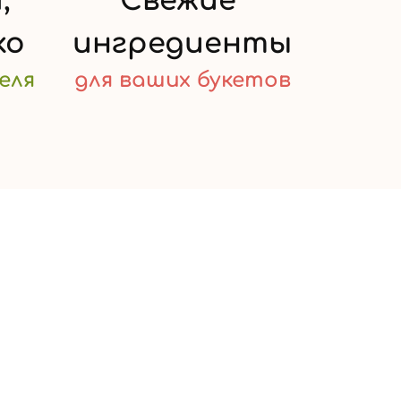
,
Свежие
ко
ингредиенты
еля
для ваших
букетов