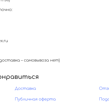
19:00)
точно:
x.ru
оставка – самовывоза нет)
онравиться
Доставка
Отз
Публичная оферта
Под