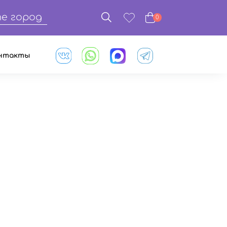
е город
0
нтакты