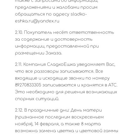
также с запросами об информации,
предложениями и жалобами просим
обращаться по адресу sladko-
eshka.ru@yandex.ru
2.10. Покупатель несёт ответственность
за содержание и достоверность
информации, предоставленной при
размещении Заказа.
2.11. Компания СладкоЕшка уведомляет Вас,
что все разговоры записываются. Все
входящие и исходящие звонки по номеру
89270833305 записываются и хранятся в АТС.
Это необходимо для решения возникающих
спорных ситуаций.
2.12. В праздничные дни: День матери
(признанное последним воскресеньем
ноября), 14 февраля, а также 8 марта
возможна замена цветка и цветовой гаммы