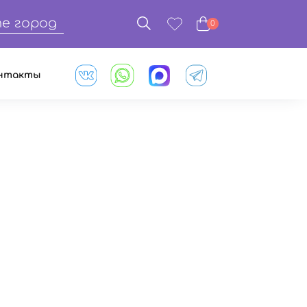
е город
0
нтакты