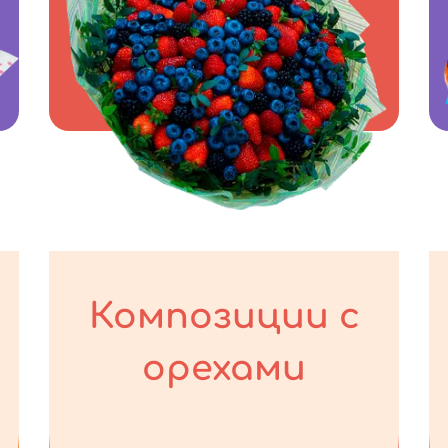
Композиции с
орехами